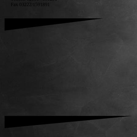
Fax 03222/1591891