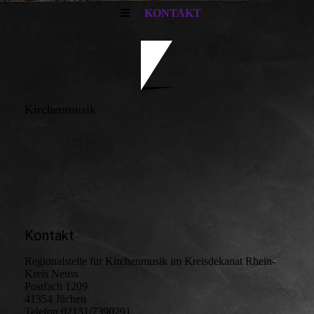
KONTAKT
Kirchenmusik
Kontakt
Regionalstelle für Kirchenmusik im Kreisdekanat Rhein-
Kreis Neuss
Postfach 1209
41354 Jüchen
Telefon 02131/7390291